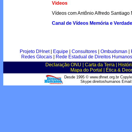
Videos
Vídeos com Antônio Alfredo Santiago
Canal de Vídeos Memória e Verdad
Projeto DHnet
|
Equipe
|
Consultores
|
Ombudsman
|
Redes Glocais
|
Rede Estadual de Direitos Humano
Declaração ONU
|
Carta da Terra
|
Histór
Mapa do Portal
|
Ética & Deo
Desde 1995 © www.dhnet.org.br Copyle
Skype:direitoshumanos Emai