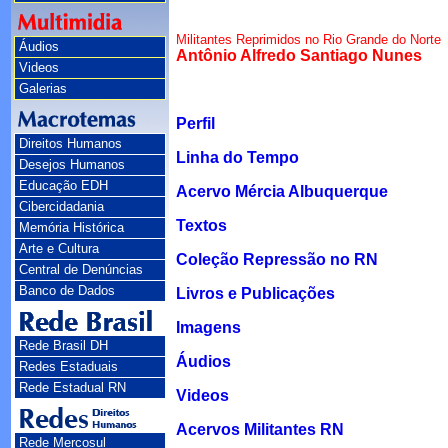
Militantes Reprimidos no Rio Grande do Norte
Áudios
Antônio Alfredo Santiago Nunes
Videos
Galerias
Perfil
Direitos Humanos
Linha do Tempo
Desejos Humanos
Educação EDH
Acervo Mércia Albuquerque
Cibercidadania
Textos
Memória Histórica
Arte e Cultura
Coleção Repressão no RN
Central de Denúncias
Banco de Dados
Livros e Publicações
Imagens
Rede Brasil DH
Áudios
Redes Estaduais
Rede Estadual RN
Videos
Acervos Militantes RN
Rede Mercosul