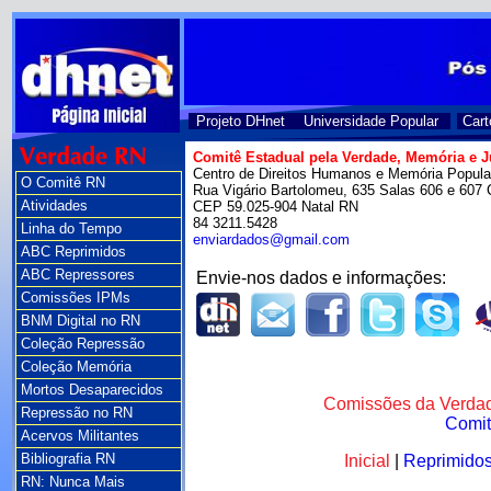
Projeto DHnet
Universidade Popular
Cart
Comitê Estadual pela Verdade, Memória e J
Centro de Direitos Humanos e Memória Popu
O Comitê RN
Rua Vigário Bartolomeu, 635 Salas 606 e 607 
Atividades
CEP 59.025-904 Natal RN
84 3211.5428
Linha do Tempo
enviardados@gmail.com
ABC Reprimidos
ABC Repressores
Envie-nos dados e informações:
Comissões IPMs
BNM Digital no RN
Coleção Repressão
Coleção Memória
Mortos Desaparecidos
Comissões da Verdad
Repressão no RN
Comit
Acervos Militantes
Bibliografia RN
Inicial
|
Reprimido
RN: Nunca Mais