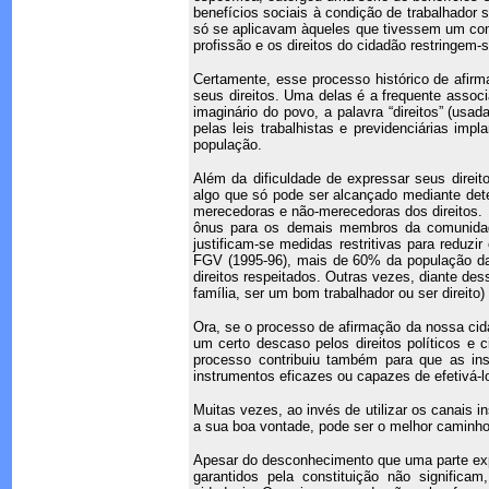
benefícios sociais à condição de trabalhador s
só se aplicavam àqueles que tivessem um cont
profissão e os direitos do cidadão restringem-
Certamente, esse processo histórico de afir
seus direitos. Uma delas é a frequente associ
imaginário do povo, a palavra “direitos” (usad
pelas leis trabalhistas e previdenciárias im
população.
Além da dificuldade de expressar seus direi
algo que só pode ser alcançado mediante dete
merecedoras e não-merecedoras dos direitos.
ônus para os demais membros da comunidade
justificam-se medidas restritivas para reduzir
FGV (1995-96), mais de 60% da população da
direitos respeitados. Outras vezes, diante de
família, ser um bom trabalhador ou ser direit
Ora, se o processo de afirmação da nossa cidad
um certo descaso pelos direitos políticos e 
processo contribuiu também para que as ins
instrumentos eficazes ou capazes de efetivá-l
Muitas vezes, ao invés de utilizar os canais i
a sua boa vontade, pode ser o melhor caminho 
Apesar do desconhecimento que uma parte expre
garantidos pela constituição não significa