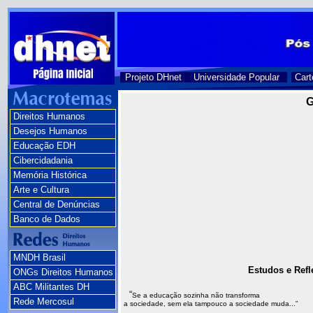
Projeto DHnet
Universidade Popular
Cart
G
Direitos Humanos
Desejos Humanos
Educação EDH
Cibercidadania
Memória Histórica
Arte e Cultura
Central de Denúncias
Banco de Dados
MNDH Brasil
Estudos e Refl
ONGs Direitos Humanos
ABC Militantes DH
“
Se a educação sozinha não transforma
Rede Mercosul
a sociedade, sem ela tampouco a sociedade muda...”