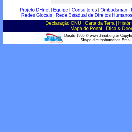
Projeto DHnet
|
Equipe
|
Consultores
|
Ombudsman
|
Redes Glocais
|
Rede Estadual de Direitos Humano
Declaração ONU
|
Carta da Terra
|
Histór
Mapa do Portal
|
Ética & Deo
Desde 1995 © www.dhnet.org.br Copyle
Skype:direitoshumanos Emai