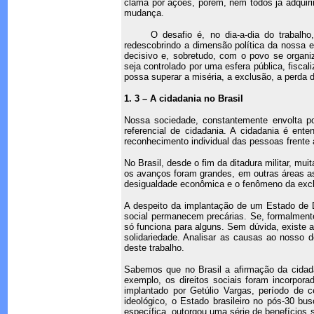
clama por ações, porém, nem todos já adquir
mudança.
O desafio é, no dia-a-dia do trabalh
redescobrindo a dimensão política da nossa 
decisivo e, sobretudo, com o povo se organi
seja controlado por uma esfera pública, fisca
possa superar a miséria, a exclusão, a perda 
1. 3 – A cidadania no Brasil
Nossa sociedade, constantemente envolta po
referencial de cidadania. A cidadania é ente
reconhecimento individual das pessoas frente à
No Brasil, desde o fim da ditadura militar, m
os avanços foram grandes, em outras áreas a
desigualdade econômica e o fenômeno da exclu
A despeito da implantação de um Estado de Di
social permanecem precárias. Se, formalmente,
só funciona para alguns. Sem dúvida, existe aq
solidariedade. Analisar as causas ao nosso d
deste trabalho.
Sabemos que no Brasil a afirmação da cida
exemplo, os direitos sociais foram incorpor
implantado por Getúlio Vargas, período de c
ideológico, o Estado brasileiro no pós-30 bu
específica, outorgou uma série de benefícios s