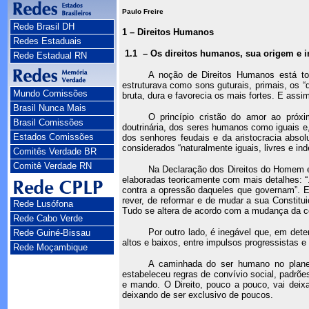
Paulo Freire
Rede Brasil DH
1 – Direitos Humanos
Redes Estaduais
1.1
– Os direitos humanos, sua origem e 
Rede Estadual RN
A noção de Direitos Humanos está to
estruturava como sons guturais, primais, os “
Mundo Comissões
bruta, dura e favorecia os mais fortes. E assim
Brasil Nunca Mais
O princípio cristão do amor ao próxi
Brasil Comissões
doutrinária, dos seres humanos como iguais e
Estados Comissões
dos senhores feudais e da aristocracia abso
considerados “naturalmente iguais, livres e i
Comitês Verdade BR
Comitê Verdade RN
Na Declaração dos Direitos do Homem e
elaboradas teoricamente com mais detalhes: “..
contra a opressão daqueles que governam”. Es
rever, de reformar e de mudar a sua Constitu
Rede Lusófona
Tudo se altera de acordo com a mudança da c
Rede Cabo Verde
Por outro lado, é inegável que, em de
Rede Guiné-Bissau
altos e baixos, entre impulsos progressistas e
Rede Moçambique
A caminhada do ser humano no planet
estabeleceu regras de convívio social, padrõ
e mando. O Direito, pouco a pouco, vai deix
deixando de ser exclusivo de poucos.