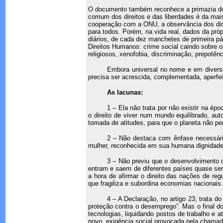
O documento também reconhece a primazia do
comum dos direitos e das liberdades é da mai
cooperação com a ONU, a observância dos dire
para todos. Porém, na vida real, dados da pr
diários, de cada dez manchetes de primeira pá
Direitos Humanos: crime social caindo sobre os
religiosos, xenofobia, discriminação, prepotên
Embora universal no nome e em diversos
precisa ser acrescida, complementada, aperfe
As lacunas:
1 – Ela não trata por não existir na é
o direito de viver num mundo equilibrado, aut
tomada de atitudes, para que o planeta não p
2 – Não destaca com ênfase necessária 
mulher, reconhecida em sua humana dignida
3 – Não previu que o desenvolvimento ca
entram e saem de diferentes países quase sem
a hora de afirmar o direito das nações de re
que fragiliza e subordina economias nacionais
4 – A Declaração, no artigo 23, trata do
proteção contra o desemprego”. Mas o final do
tecnologias, liquidando postos de trabalho e 
novo, exigência social provocada pela chamada 