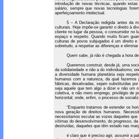
introdução de novas técnicas, quando estas
salário, sempre que novas tecnologias forem
aperfeiçoamento intelectual.
5 – A Declaração redigida antes da ma
culturais. Hoje impõe-se garantir o direito à
cliente no lugar da pessoa, o consumidor no lu
espaço e respeito. Quando muito ficam guard
culturas de povos subjugados é um direito e
sobretudo, a respeitar as diferenças e elimina
Quem sabe, já não é chegada a hora de 
Queremos construir, desde já, uma soci
da solidariedade e não a do individualismo; o
a diversidade humana planetária seja respe
humanos com a natureza, da qual fazemos p
fábricas, desativadas, sejam substituídas po
seja aquele que tem algo a dizer e não um ob
coletiva, e não mero emprego, privilégio de p
horizontal; onde, enfim, o processo de sociali
“Enquanto tratamos de estender os hor
nova geração de direitos humanos. Necess
necessitamos escutar as vozes daqueles que 
vítimas do desenvolvimento, do progresso, da c
destruídas, daqueles que têm estado nas marge
é claro que é preciso agir, assumir a p