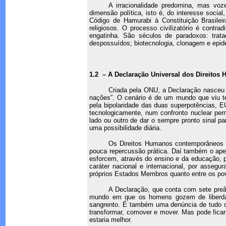
A irracionalidade predomina, mas voz
dimensão política, isto é, do interesse social
Código de Hamurabi à Constituição Brasileir
religiosos. O processo civilizatório é contr
engatinha. São séculos de paradoxos: tra
despossuídos; biotecnologia, clonagem e epid
1.2
– A Declaração Universal dos Direitos
Criada pela ONU, a Declaração nasceu
nações”. O cenário é de um mundo que viu t
pela bipolaridade das duas superpotências, 
tecnologicamente, num confronto nuclear pe
lado ou outro de dar o sempre pronto sinal p
uma possibilidade diária.
Os Direitos Humanos contemporâneos fo
pouca repercussão prática. Daí também o apel
esforcem, através do ensino e da educação, p
caráter nacional e internacional, por assegu
próprios Estados Membros quanto entre os povo
A Declaração, que conta com sete preâ
mundo em que os homens gozem de liberdad
sangrento. É também uma denúncia de tudo o 
transformar, comover e mover. Mas pode fica
estaria melhor.