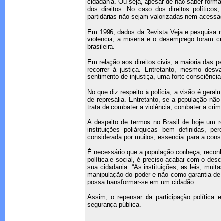
cidadania. Ou seja, apesar de não saber formal
dos direitos. No caso dos direitos político
partidárias não sejam valorizadas nem acessada
Em 1996, dados da Revista Veja e pesquisa re
violência, a miséria e o desemprego foram 
brasileira.
Em relação aos direitos civis, a maioria das 
recorrer à justiça. Entretanto, mesmo desv
sentimento de injustiça, uma forte consciência 
No que diz respeito à polícia, a visão é geral
de represália. Entretanto, se a população nã
trata de combater a violência, combater a crim
A despeito de termos no Brasil de hoje um 
instituições poliárquicas bem definidas, per
considerada por muitos, essencial para a con
É necessário que a população conheça, reconhe
política e social, é preciso acabar com o de
sua cidadania. “As instituições, as leis, mu
manipulação do poder e não como garantia de 
possa transformar-se em um cidadão.
Assim, o repensar da participação política 
segurança pública.