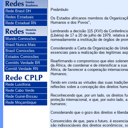
Preâmbulo
Rede Brasil DH
Redes Estaduais
Os Estados africanos membros da Organização d
Humanos e dos Povos",
Rede Estadual RN
Lembrando a decisão 115 (XVI) da Conferênci
(Libéria) de 17 a 20 de julho de 1979, relati
Mundo Comissões
nomeadamente a instituição de órgãos de pro
Brasil Nunca Mais
Considerando a Carta da Organização da Unidad
Brasil Comissões
essenciais para a realização das legítimas as
Estados Comissões
Rearfirmando o compromisso que eles soleneme
Comitês Verdade BR
da África, de coordenar e de intensificar a s
Comitê Verdade RN
África, de favorecer a cooperação internacion
Humanos;
Tendo em conta as virtudes das suas tradições 
Rede Lusófona
reflexões sobre a concepção dos direitos hum
Rede Cabo Verde
Reconhecendo que, por um lado, os direitos f
Rede Guiné-Bissau
proteção internacional, e que, por outro lado, 
Rede Moçambique
humanos;
Considerando que o gozo dos direitos e liber
Convencidos de que, para o futuro, é essencial
são indissociáveis dos direitos econômicos, s