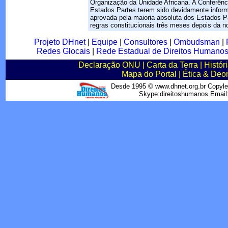
Organização da Unidade Africana. A Conferênc
Estados Partes terem sido devidamente infor
aprovada pela maioria absoluta dos Estados P
regras constitucionais três meses depois da n
Projeto DHnet
|
Equipe
|
Consultores
|
Ombudsman
|
Redes Glocais
|
Rede Estadual de Direitos Humano
Declaração ONU
|
Carta da Terra
|
Histór
Mapa do Portal
|
Ética & Deo
Desde 1995 © www.dhnet.org.br Copyle
Skype:direitoshumanos Emai