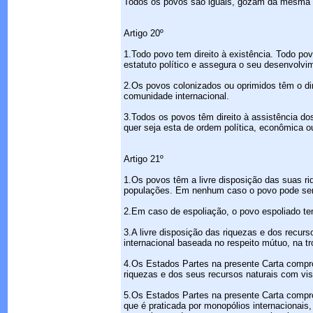
Todos os povos são iguais, gozam da mesma di
Artigo 20º
1.Todo povo tem direito à existência. Todo pov
estatuto político e assegura o seu desenvolvi
2.Os povos colonizados ou oprimidos têm o dir
comunidade internacional.
3.Todos os povos têm direito à assistência do
quer seja esta de ordem política, econômica ou
Artigo 21º
1.Os povos têm a livre disposição das suas ri
populações. Em nenhum caso o povo pode ser p
2.Em caso de espoliação, o povo espoliado te
3.A livre disposição das riquezas e dos recu
internacional baseada no respeito mútuo, na tro
4.Os Estados Partes na presente Carta comprom
riquezas e dos seus recursos naturais com vist
5.Os Estados Partes na presente Carta compr
que é praticada por monopólios internacionais