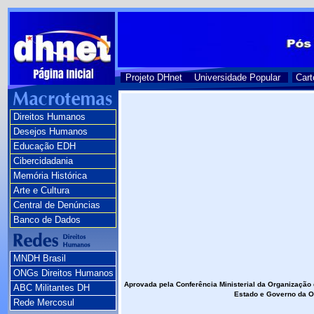
Projeto DHnet
Universidade Popular
Cart
Direitos Humanos
Desejos Humanos
Educação EDH
Cibercidadania
Memória Histórica
Arte e Cultura
Central de Denúncias
Banco de Dados
MNDH Brasil
ONGs Direitos Humanos
Aprovada pela Conferência Ministerial da Organização
ABC Militantes DH
Estado e Governo da Or
Rede Mercosul