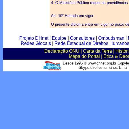
4. O Ministério Público requer as providências
Art. 19º Entrada em vigor
O presente diploma entra em vigor no prazo de
Projeto DHnet
|
Equipe
|
Consultores
|
Ombudsman
|
Redes Glocais
|
Rede Estadual de Direitos Humano
Declaração ONU
|
Carta da Terra
|
Histór
Mapa do Portal
|
Ética & Deo
Desde 1995 © www.dhnet.org.br Copyle
Skype:direitoshumanos Emai