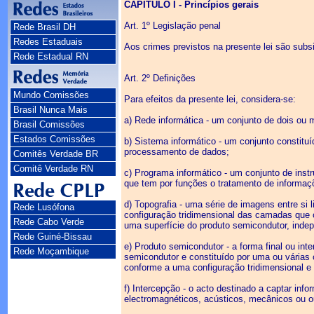
CAPÍTULO I - Princípios gerais
Art. 1º Legislação penal
Rede Brasil DH
Redes Estaduais
Aos crimes previstos na presente lei são subs
Rede Estadual RN
Art. 2º Definições
Mundo Comissões
Para efeitos da presente lei, considera-se:
Brasil Nunca Mais
a) Rede informática - um conjunto de dois ou
Brasil Comissões
Estados Comissões
b) Sistema informático - um conjunto constitu
processamento de dados;
Comitês Verdade BR
Comitê Verdade RN
c) Programa informático - um conjunto de ins
que tem por funções o tratamento de informaçõe
d) Topografia - uma série de imagens entre s
Rede Lusófona
configuração tridimensional das camadas que
Rede Cabo Verde
uma superfície do produto semicondutor, indep
Rede Guiné-Bissau
e) Produto semicondutor - a forma final ou in
Rede Moçambique
semicondutor e constituído por uma ou várias
conforme a uma configuração tridimensional e 
f) Intercepção - o acto destinado a captar in
electromagnéticos, acústicos, mecânicos ou o