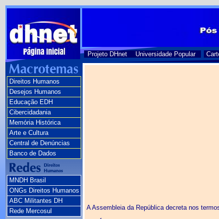
Projeto DHnet
Universidade Popular
Cart
Direitos Humanos
Desejos Humanos
Educação EDH
Cibercidadania
Memória Histórica
Arte e Cultura
Central de Denúncias
Banco de Dados
MNDH Brasil
ONGs Direitos Humanos
ABC Militantes DH
A Assembleia da República decreta nos termos do
Rede Mercosul