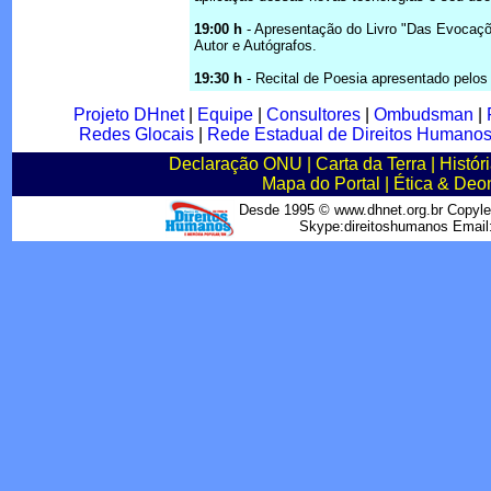
19:00 h
- Apresentação do Livro "Das Evocaçõ
Autor e Autógrafos.
19:30 h
- Recital de Poesia apresentado pelos
Projeto DHnet
|
Equipe
|
Consultores
|
Ombudsman
|
Redes Glocais
|
Rede Estadual de Direitos Humano
Declaração ONU
|
Carta da Terra
|
Histór
Mapa do Portal
|
Ética & Deo
Desde 1995 © www.dhnet.org.br Copyle
Skype:direitoshumanos Emai