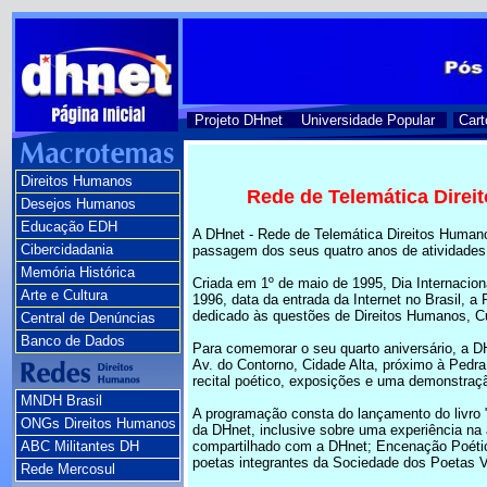
Projeto DHnet
Universidade Popular
Cart
Direitos Humanos
Rede de Telemática Direi
Desejos Humanos
Educação EDH
A DHnet - Rede de Telemática Direitos Humanos
Cibercidadania
passagem dos seus quatro anos de atividades
Memória Histórica
Criada em 1º de maio de 1995, Dia Internacio
Arte e Cultura
1996, data da entrada da Internet no Brasil, a
dedicado às questões de Direitos Humanos, Cu
Central de Denúncias
Banco de Dados
Para comemorar o seu quarto aniversário, a D
Av. do Contorno, Cidade Alta, próximo à Pedra
recital poético, exposições e uma demonstração
MNDH Brasil
A programação consta do lançamento do livro 
ONGs Direitos Humanos
da DHnet, inclusive sobre uma experiência na 
ABC Militantes DH
compartilhado com a DHnet; Encenação Poética
poetas integrantes da Sociedade dos Poetas V
Rede Mercosul