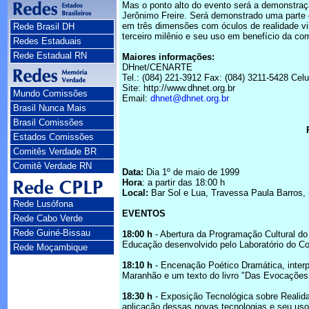
Mas o ponto alto do evento será a demonstração
Jerônimo Freire. Será demonstrado uma parte 
em três dimensões com óculos de realidade vir
Rede Brasil DH
terceiro milênio e seu uso em benefício da co
Redes Estaduais
Rede Estadual RN
Maiores informações:
DHnet/CENARTE
Tel.: (084) 221-3912 Fax: (084) 3211-5428 Celu
Site: http://www.dhnet.org.br
Mundo Comissões
Email:
dhnet@dhnet.org.br
Brasil Nunca Mais
Brasil Comissões
Estados Comissões
Comitês Verdade BR
Comitê Verdade RN
Data:
Dia 1º de maio de 1999
Hora
: a partir das 18:00 h
Local:
Bar Sol e Lua, Travessa Paula Barros, 
Rede Lusófona
EVENTOS
Rede Cabo Verde
Rede Guiné-Bissau
18:00 h
- Abertura da Programação Cultural do 
Educação desenvolvido pelo Laboratório do Co
Rede Moçambique
18:10 h
- Encenação Poético Dramática, interpr
Maranhão e um texto do livro "Das Evocaçõ
18:30 h
- Exposição Tecnológica sobre Realidad
aplicação dessas novas tecnologias e seu us