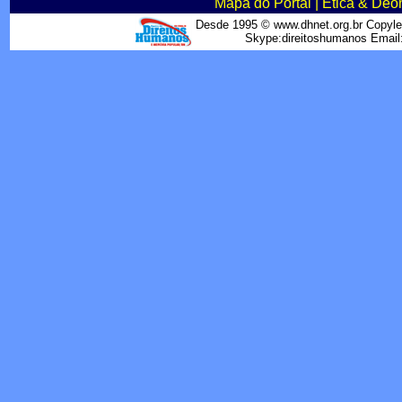
Mapa do Portal
|
Ética & Deo
Desde 1995 © www.dhnet.org.br Copyle
Skype:direitoshumanos Emai