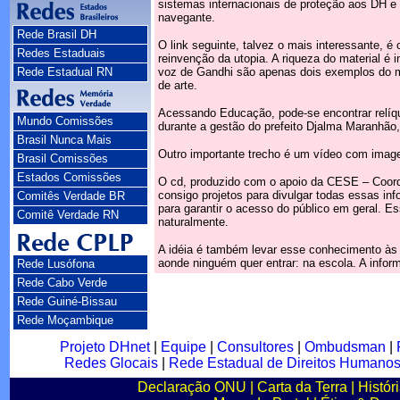
sistemas internacionais de proteção aos DH e 
navegante.
Rede Brasil DH
O link seguinte, talvez o mais interessante,
Redes Estaduais
reinvenção da utopia. A riqueza do material é 
Rede Estadual RN
voz de Gandhi são apenas dois exemplos do m
de arte.
Acessando Educação, pode-se encontrar relíq
Mundo Comissões
durante a gestão do prefeito Djalma Maranhão
Brasil Nunca Mais
Outro importante trecho é um vídeo com image
Brasil Comissões
Estados Comissões
O cd, produzido com o apoio da CESE – Coord
consigo projetos para divulgar todas essas inf
Comitês Verdade BR
para garantir o acesso do público em geral. Es
Comitê Verdade RN
naturalmente.
A idéia é também levar esse conhecimento às e
aonde ninguém quer entrar: na escola. A infor
Rede Lusófona
Rede Cabo Verde
Rede Guiné-Bissau
Rede Moçambique
Projeto DHnet
|
Equipe
|
Consultores
|
Ombudsman
|
Redes Glocais
|
Rede Estadual de Direitos Humano
Declaração ONU
|
Carta da Terra
|
Histór