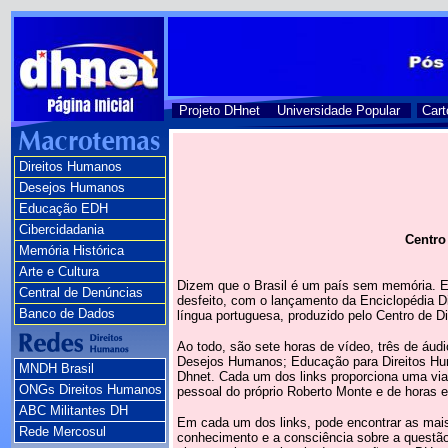
Projeto DHnet
Universidade Popular
Cart
Direitos Humanos
Desejos Humanos
Educação EDH
Cibercidadania
Centro
Memória Histórica
Arte e Cultura
Dizem que o Brasil é um país sem memória. Es
Central de Denúncias
desfeito, com o lançamento da Enciclopédia D
Banco de Dados
língua portuguesa, produzido pelo Centro de 
Ao todo, são sete horas de vídeo, três de áu
Desejos Humanos; Educação para Direitos Huma
MNDH Brasil
Dhnet. Cada um dos links proporciona uma vi
ONGs Direitos Humanos
pessoal do próprio Roberto Monte e de horas 
ABC Militantes DH
Em cada um dos links, pode encontrar as mais
Rede Mercosul
conhecimento e a consciência sobre a questão