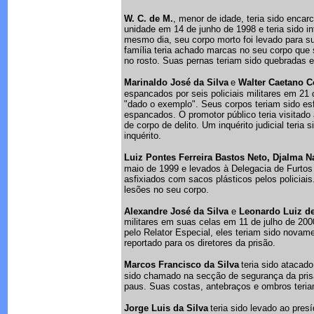
W. C. de M.
, menor de idade, teria sido enca
unidade em 14 de junho de 1998 e teria sido 
mesmo dia, seu corpo morto foi levado para s
família teria achado marcas no seu corpo que 
no rosto. Suas pernas teriam sido quebradas e
Marinaldo José da Silva
e
Walter Caetano C
espancados por seis policiais militares em 21
"dado o exemplo". Seus corpos teriam sido es
espancados. O promotor público teria visitado
de corpo de delito. Um inquérito judicial teria
inquérito.
Luiz Pontes Ferreira Bastos Neto, Djalma Na
maio de 1999 e levados à Delegacia de Furtos
asfixiados com sacos plásticos pelos policiais.
lesões no seu corpo.
Alexandre José da Silva
e
Leonardo Luiz d
militares em suas celas em 11 de julho de 20
pelo Relator Especial, eles teriam sido novam
reportado para os diretores da prisão.
Marcos Francisco da Silva
teria sido atacado
sido chamado na secção de segurança da pris
paus. Suas costas, antebraços e ombros teria
Jorge Luis da Silva
teria sido levado ao pre