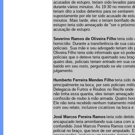
acusados de estupro, teriam sido levados par
durante vários minutos. Às 19:30 no mesmo dia,
teriam dito a todos detentos para se sentarem
supostamente por ele ter sido acusado de estu
minutos. Mais tarde, eles o teriam borrifado
estupro teria sido ameaçado de "ser o próximo"
acusação de estupro.
Severino Ramos de Oliveira Filho
teria sid
homicídio. Durante a transferência de sua casa
policiais. Sua mãe e seu advogado teriam ido
Oliveira Filho teria sido informado que só pod
policiais que o deteve teria queimado seu bra
quatro dias, policiais teriam entrado em sua ce
batido em seu rosto, perguntado se ele comete
julgamento.
Humberto Ferreira Mendes Filho
teria sido 
principalmente na boca, por seis policiais mili
Delegacia de Furtos e Roubos no Recife onde p
não tinha essa quantia, eles teriam ameaçado
confissão de roubo à mão armada. Quatro horas 
Ele não teria recebido nenhum tratamento méd
com seu relato, inclusive cicatrizes na boca e
José Marcos Pereira Ramos
teria sido detid
encapuzado teria arrombando sua casa com a i
confundido José Marcos Pereira Ramos com seu
policial no braço, que teve de ser amputado. El