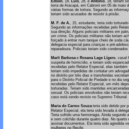
Edson
, 18,
Luís
, 28, e
Antônio
, 18, teriam s
terra de Aracapá, em Cabroró em 05 de maio de
várias formas de tortura. Segundo as informaçõ
teriam sido acusados de resistir à prisão.
M. F. de A.
, 15, estudante, teria sido tortur
Segundo as informações recebidas pelo Relato
sua direção. Alguns policiais militares em pat
um crime. Os policiais militares não teriam 
forçado à entrar num tanque cheio de soda cáus
delegacia especial para crianças e pré-adolesc
reparadoura. Policiais teriam sido condenados 
Marli Barbosa
e
Rosana Lage Lígero
, casal
suspeita de homicídio, e teriam sido espanca
recebidas pelo Relator Especial, elas também 
teriam sido impedidas de contatar um advogado
no distrito por três dias e transferidas secre
para o Distrito Policial de Piedade e no dia 
recebidas pelo Relator Especial, um mês depoi
torturadas. Teriam sido mantidas encarcerada
sexual. Os policiais envolvidos não teriam r
caso está sendo revisto no Supremo Tribunal.
Maria do Carmo Souza
teria sido detido por
Relator Especial, ela teria sido levada à dele
Teria sofrido uma hemorragia. Ainda segundo a
e sem colchão durante quatro dias. No quarto di
assinar documentos. Ela teria sido agredida v
mulheres no Recife.