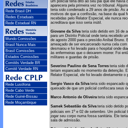
um policial teria dito ao seu pai que ele havi
aparecera pela primeira vez no tribunal. Algun
teria sido condenado a 29 anos de prisão. As a
Rede Brasil DH
motivos de que a confissão, na base da qual f
Redes Estaduais
recebidas pelo Relator Especial, ele nunca re
acreditava que isso seria inútil.
Rede Estadual RN
Giovane da Silva
teria sido detido em 16 de 
para um Distrito Policial onde teria recebido 
Mundo Comissões
de agosto 2000 para o presídio Aníbal Bruno. El
ameaçado de ser encarcerado numa cela com me
Brasil Nunca Mais
desmaiou e foi levado para o hospital onde di
Brasil Comissões
às enfermeiras que o deixarem morrer. Foi entã
Estados Comissões
militares e guardas de prisão.
Comitês Verdade BR
Severino Paulino de Sena Torres
teria sido 
Comitê Verdade RN
teriam espancado no momento da detenção. Ele
Relator Especial, ele foi levado diretamente o 
Sergio Vasco da Silva
teria sido espancado q
Rede Lusófona
queixado de que um policial confiscara seus ó
Rede Cabo Verde
Rede Guiné-Bissau
Marco Antonio de Oliveira
teria sido espanc
Rede Moçambique
Samek Sebastião da Silva
teria sido detido p
o
policiais em 1
e 02 de setembro. Um policial 
jogar seu corpo numa fossa sanitária. Ele ter
sala de admissão.