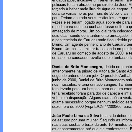
encapuzados, inclusive um tenente, teriam ar
policiais teriam atirado no pé direito de Jos
forçado à beber meio litro de água de esgoto. El
durante várias horas por mais de 30 policiais
pau. Teriam chutado seus testículos até que
vezes eles teriam jogado água sobre ele para a
e pediu para que seu cunhado fosse solto, o que 
ameaçado de morte. Um policial teria colocado
dois dias, sendo constantemente ameaçado. Ter
a penitenciária de Caruaru onde ficou detido p
Bruno. Um agente penitenciário de Caruaru ter
Bruno. Um policial militar trabalhando no presí
de Caruaru no começo de agosto de 2000, e t
se isso lhe causasse revolta ou ele tentasse fug
Daniel de Brito Montenegro,
detido no pronto
anteriormente na prisão de Vitória de Santo A
segundo ordens de um juíz. O presídio Aníbal
junho de 2000, Daniel de Brito Montenegro ter
nos músculos, e teria urinado sangue. Também 
fora levado para um hospital para que um exa
teria recebido foram para dor de cabeça e in
veículo à disposição. Alguns dias após a visit
exame necessário porque nenhum médico estav
dezembro de 2000 (veja E/CN.4/2000/66, para.
João Paulo Lima da Silva
teria sido detido e
de estupro por uma mulher. Segundo as informa
nas suas costas e tórax durante 10 minutos pel
os espancamentos até que ele confessasse. Ele