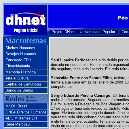
Projeto DHnet
Universidade Popular
Cart
Direitos Humanos
Desejos Humanos
Educação EDH
Saul Limeira Barbosa
teria sido detido por o
deixado nu numa cela. Ele teria sido espanca
Cibercidadania
dia seguinte, teria sido liberado. Ele teria fei
Memória Histórica
Sebastião Freire dos Santos Filho,
taxista,
Arte e Cultura
frente à sua casa em 11 de janeiro de 2000. E
Central de Denúncias
competentes.
Banco de Dados
Sérgio Eduardo Pereira Camargo
, 28, teria
roubo à mão armada. Segundo as informações r
Ele foi levado à Delegacia de Boa Viagem e no
MNDH Brasil
17 de agosto, teria sido levado ao Distrito Po
ONGs Direitos Humanos
água. Ele teria sido interrogado durante à noi
seu rosto teria sido coberto com um saco plás
ABC Militantes DH
e ele teria sido eletrocutado. Teria sido asfi
Rede Mercosul
visão do seu olho esquerdo teria sido severam