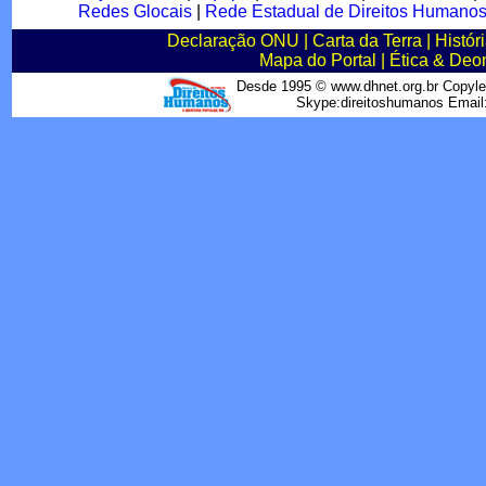
Redes Glocais
|
Rede Estadual de Direitos Humano
Declaração ONU
|
Carta da Terra
|
Histór
Mapa do Portal
|
Ética & Deo
Desde 1995 © www.dhnet.org.br Copyle
Skype:direitoshumanos Emai