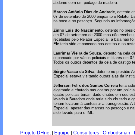
abdome com um pedaço de madeira.
Marcos Antônio Dias de Andrade
, detento e
07 de setembro de 2000 enquanto o Relator Es
na boca e no pescoço. Segundo as informações
Zinho Luis do Nascimento
, detento no presí
em 07 de setembro de 2000 mas não recebeu 
recebidas pelo Relator Especial, a bala não fo
Ele teria sido espancado nas costas e no rosto
Laurimar Vieira de Souza
, detento na cela d
espancado por vários policiais militares em 07
Todos os outros detentos da cela de castigo 
Sérgio Vasco da Silva
, detento no presídio 
Especial estava visitando outras alas da institu
Jefferson Felix dos Santos Correia
teria sid
algemado e chutado nas costas por um policial
quatro policiais teriam dado chutes em seu e
levado à Baradoro onde teria sido chutado e g
teriam levaram à confessar a transgressão. A 
Especial, apesar das marcas no pescoço e na
sido levado para o IML.
Projeto DHnet
|
Equipe
|
Consultores
|
Ombudsman
|