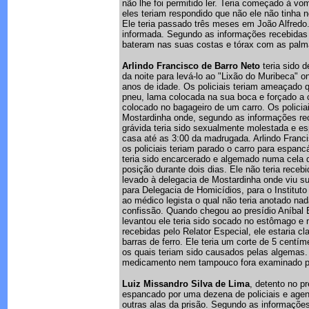
não lhe foi permitido ler. Teria começado à vo
eles teriam respondido que não ele não tinha 
Ele teria passado três meses em João Alfredo.
informada. Segundo as informações recebidas p
bateram nas suas costas e tórax com as palm
Arlindo Francisco de Barro Neto
teria sido d
da noite para levá-lo ao "Lixão do Muribeca" 
anos de idade. Os policiais teriam ameaçado 
pneu, lama colocada na sua boca e forçado a 
colocado no bagageiro de um carro. Os policiai
Mostardinha onde, segundo as informações rec
grávida teria sido sexualmente molestada e es
casa até as 3:00 da madrugada. Arlindo Franci
os policiais teriam parado o carro para espan
teria sido encarcerado e algemado numa cela 
posição durante dois dias. Ele não teria rece
levado à delegacia de Mostardinha onde viu su
para Delegacia de Homicídios, para o Instituto
ao médico legista o qual não teria anotado na
confissão. Quando chegou ao presídio Aníbal B
levantou ele teria sido socado no estômago e
recebidas pelo Relator Especial, ele estaria
barras de ferro. Ele teria um corte de 5 cen
os quais teriam sido causados pelas algemas
medicamento nem tampouco fora examinado p
Luiz Missandro Silva de Lima
, detento no p
espancado por uma dezena de policiais e agen
outras alas da prisão. Segundo as informações