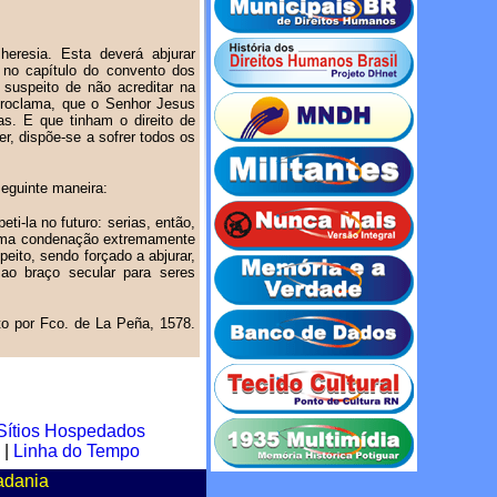
eresia. Esta deverá abjurar
u no capítulo do convento dos
 suspeito de não acreditar na
 proclama, que o Senhor Jesus
s. E que tinham o direito de
er, dispõe-se a sofrer todos os
seguinte maneira:
ti-la no futuro: serias, então,
e uma condenação extremamente
ito, sendo forçado a abjurar,
 ao braço secular para seres
sto por Fco. de La Peña, 1578.
Sítios Hospedados
|
Linha do Tempo
adania