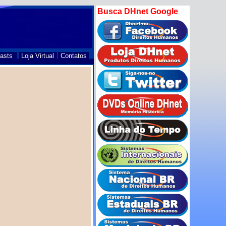
Busca DHnet Google
asts
Loja Virtual
Contatos