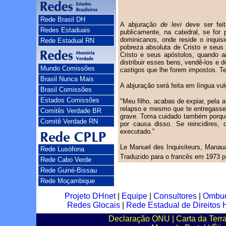
Rede Brasil DH
A abjuração
de levi
deve ser feit
Redes Estaduais
publicamente, na catedral, se for
dominicanos, onde reside o inquis
Rede Estadual RN
pobreza absoluta de Cristo e seus
Cristo e seus apóstolos, quando 
distribuir esses bens, vendê-los e d
Mundo Comissões
castigos que lhe forem impostos. 
Brasil Nunca Mais
A abjuração será feita em língua vu
Brasil Comissões
Estados Comissões
"Meu filho, acabas de expiar, pela a
relapso e mesmo que te entregasse
Comitês Verdade BR
grave. Toma cuidado também porque,
Comitê Verdade RN
por causa disso. Se reincidires,
executado."
Le Manuel des Inquisiteurs, Manaua
Rede Lusófona
Traduzido para o francês em 1973 p
Rede Cabo Verde
Rede Guiné-Bissau
Rede Moçambique
Projeto DHnet
|
Equipe
|
Consultores
|
Ombu
Redes Glocais
|
Rede Estadual de Direito
Declaração ONU
|
Carta da Terr