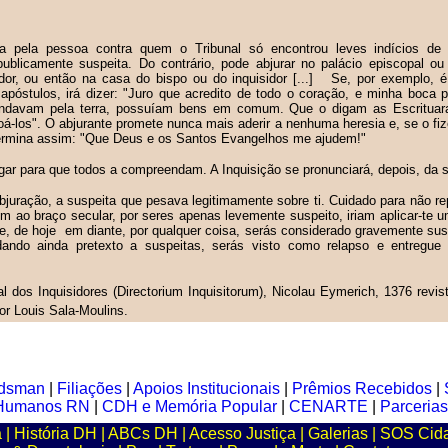
a pela pessoa contra quem o Tribunal só encontrou leves indícios de h
 publicamente suspeita. Do contrário, pode abjurar no palácio episcopal o
idor, ou então na casa do bispo ou do inquisidor [...] Se, por exemplo, é
 apóstulos, irá dizer: "Juro que acredito de todo o coração, e minha boca
andavam pela terra, possuíam bens em comum. Que o digam as Escrituara
oá-los". O abjurante promete nunca mais aderir a nenhuma heresia e, se o fiz
Termina assim: "Que Deus e os Santos Evangelhos me ajudem!"
lgar para que todos a compreendam. A Inquisição se pronunciará, depois, da 
bjuração, a suspeita que pesava legitimamente sobre ti. Cuidado para não repe
m ao braço secular, por seres apenas levemente suspeito, iriam aplicar-t
 de hoje em diante, por qualquer coisa, serás considerado gravemente suspe
 dando ainda pretexto a suspeitas, serás visto como relapso e entregue
l dos Inquisidores (Directorium Inquisitorum), Nicolau Eymerich, 1376 revi
or Louis Sala-Moulins.
dsman
|
Filiações
|
Apoios Institucionais
|
Prêmios Recebidos
|
s Humanos RN
|
CDH e Memória Popular
|
CENARTE
|
Parcerias
a
|
História DH
|
ABCs DH
|
Acesso Justiça
|
Galerias
|
SOS Cid