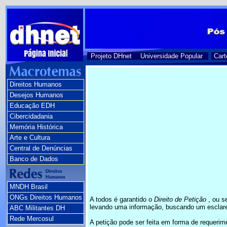
Projeto DHnet
Universidade Popular
Cart
Direitos Humanos
Desejos Humanos
Educação EDH
Cibercidadania
Memória Histórica
Arte e Cultura
Central de Denúncias
Banco de Dados
MNDH Brasil
ONGs Direitos Humanos
A todos é garantido o
Direito de Petição
, ou s
levando uma informação, buscando um esclare
ABC Militantes DH
Rede Mercosul
A petição pode ser feita em forma de requerim