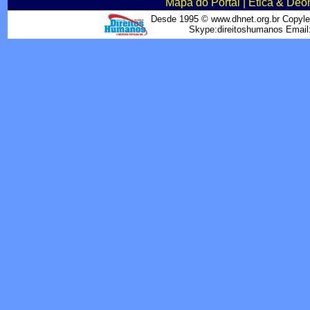
Mapa do Portal
|
Ética & Deo
Desde 1995 © www.dhnet.org.br Copyle
Skype:direitoshumanos Emai