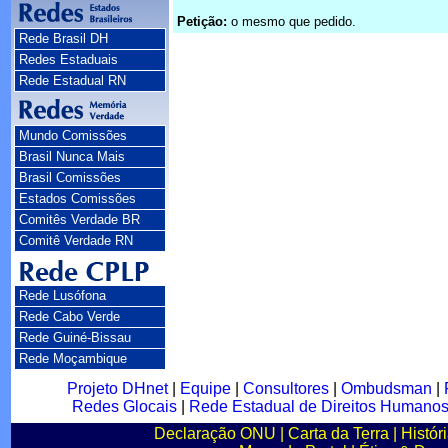
Petição:
o mesmo que pedido.
Rede Brasil DH
Redes Estaduais
Rede Estadual RN
Mundo Comissões
Brasil Nunca Mais
Brasil Comissões
Estados Comissões
Comitês Verdade BR
Comitê Verdade RN
Rede Lusófona
Rede Cabo Verde
Rede Guiné-Bissau
Rede Moçambique
Projeto DHnet
|
Equipe
|
Consultores
|
Ombudsman
|
Redes Glocais
|
Rede Estadual de Direitos Humano
Declaração ONU
|
Carta da Terra
|
Histór