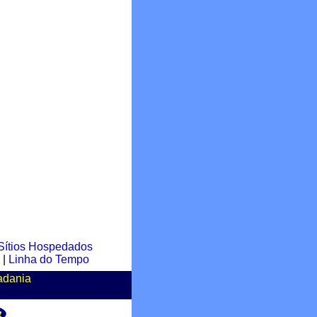
Sítios Hospedados
|
Linha do Tempo
adania