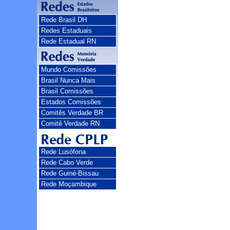
Rede Brasil DH
Redes Estaduais
Rede Estadual RN
Mundo Comissões
Brasil Nunca Mais
Brasil Comissões
Estados Comissões
Comitês Verdade BR
Comitê Verdade RN
Rede Lusófona
Rede Cabo Verde
Rede Guiné-Bissau
Rede Moçambique