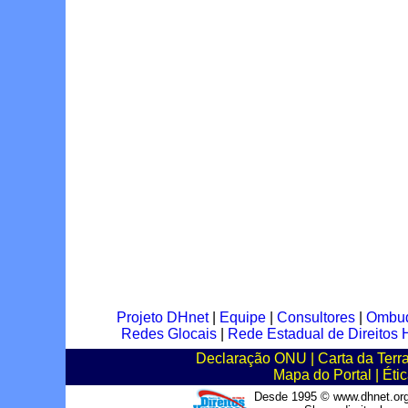
Projeto DHnet
|
Equipe
|
Consultores
|
Ombu
Redes Glocais
|
Rede Estadual de Direito
Declaração ONU
|
Carta da Terr
Mapa do Portal
|
Éti
Desde 1995 © www.dhnet.org.