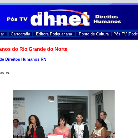
lar
Cartografia
Editora Potiguariana
Ponto de Cultura
Pós TV
Podc
anos do Rio Grande do Norte
 de Direitos Humanos RN
ros RN