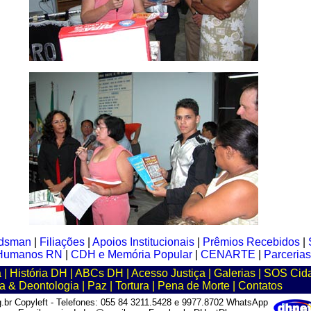
dsman
|
Filiações
|
Apoios Institucionais
|
Prêmios Recebidos
|
s Humanos RN
|
CDH e Memória Popular
|
CENARTE
|
Parcerias
a
|
História DH
|
ABCs DH
|
Acesso Justiça
|
Galerias
|
SOS Cid
ca & Deontologia
|
Paz
|
Tortura
|
Pena de Morte
|
Contatos
br Copyleft - Telefones: 055 84 3211.5428 e 9977.8702 WhatsApp