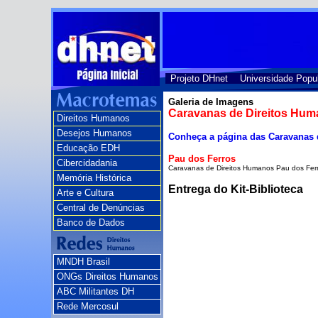
Projeto DHnet
Universidade Popu
Galeria de Imagens
Caravanas de Direitos Hum
Direitos Humanos
Desejos Humanos
Conheça a página das Caravanas
Educação EDH
Pau dos Ferros
Cibercidadania
Caravanas de Direitos Humanos Pau dos Fer
Memória Histórica
Entrega do Kit-Biblioteca
Arte e Cultura
Central de Denúncias
Banco de Dados
MNDH Brasil
ONGs Direitos Humanos
ABC Militantes DH
Rede Mercosul