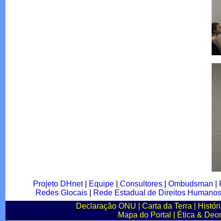
Projeto DHnet
|
Equipe
|
Consultores
|
Ombudsman
|
Redes Glocais
|
Rede Estadual de Direitos Humano
Declaração ONU
|
Carta da Terra
|
Histór
Mapa do Portal
|
Ética & Deo