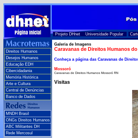
Projeto DHnet
Universidade Popular
Cart
Galeria de Imagens
Caravanas de Direitos Humanos do
Direitos Humanos
Desejos Humanos
Conheça a página das Caravanas de Direi
Educação EDH
Mossoró
Cibercidadania
Caravanas de Direitos Humanos Mossoró RN
Memória Histórica
Visitas
Arte e Cultura
Central de Denúncias
Banco de Dados
MNDH Brasil
ONGs Direitos Humanos
ABC Militantes DH
Rede Mercosul