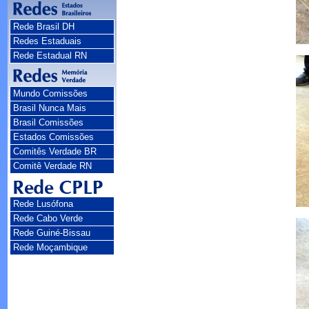
Rede Brasil DH
Redes Estaduais
Rede Estadual RN
Mundo Comissões
Brasil Nunca Mais
Brasil Comissões
Estados Comissões
Comitês Verdade BR
Comitê Verdade RN
Rede Lusófona
Rede Cabo Verde
Rede Guiné-Bissau
Rede Moçambique