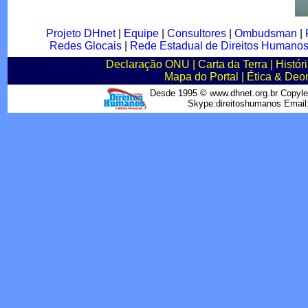
Projeto DHnet
|
Equipe
|
Consultores
|
Ombudsman
|
Redes Glocais
|
Rede Estadual de Direitos Humano
Declaração ONU
|
Carta da Terra
|
Histór
Mapa do Portal
|
Ética & Deo
Desde 1995 © www.dhnet.org.br Copyle
Skype:direitoshumanos Emai