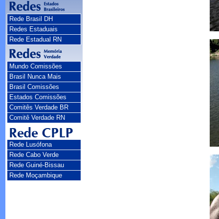
Rede Brasil DH
Redes Estaduais
Rede Estadual RN
Mundo Comissões
Brasil Nunca Mais
Brasil Comissões
Estados Comissões
Comitês Verdade BR
Comitê Verdade RN
Rede Lusófona
Rede Cabo Verde
Rede Guiné-Bissau
Rede Moçambique